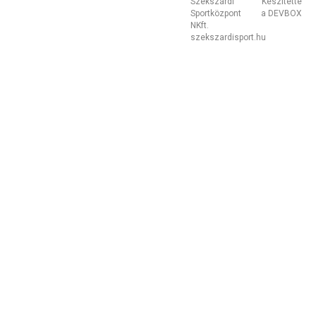
Szekszárdi
Készítette
Sportközpont
a DEVBOX
NKft.
szekszardisport.hu